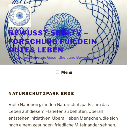
Zum
Inhalt
springen
BEWUSST-SEIN.TV –
FORSCHUNG FÜR DEIN
GUTES LEBEN
Forschungsakademie Gesundheit und Bewusst-Sein
Menü
NATURSCHUTZPARK ERDE
Viele Nationen gründen Naturschutzparks, um das
Leben auf diesem Planeten zu behüten. Überall
entstehen Initiativen. Überall leben Menschen, die sich
nach einem gesunden, friedliche Miteinander sehnen.